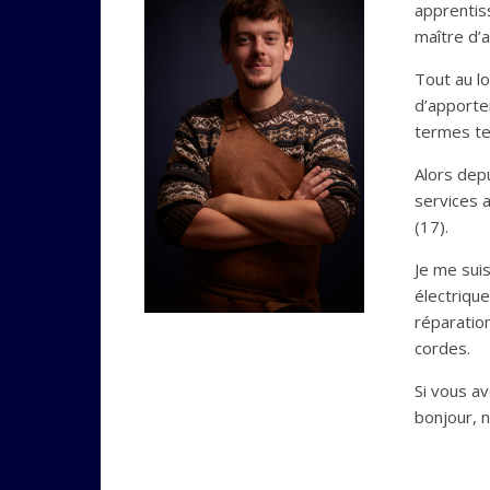
apprentis
maître d’
Tout au l
d’apporter
termes te
Alors depu
services a
(17).
Je me suis
électriqu
réparatio
cordes.
Si vous av
bonjour, n